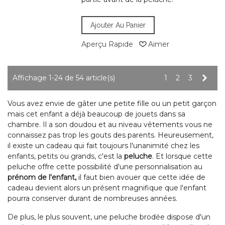
Ajouter Au Panier
Aperçu Rapide
Aimer
Suiv
Affichage 1-24 de 54 article(s)
1
2
3
Vous avez envie de gâter une petite fille ou un petit garçon
mais cet enfant a déjà beaucoup de jouets dans sa
chambre. Il a son doudou et au niveau vêtements vous ne
connaissez pas trop les gouts des parents. Heureusement,
il existe un cadeau qui fait toujours l'unanimité chez les
enfants, petits ou grands, c'est la
peluche
. Et lorsque cette
peluche offre cette possibilité d'une personnalisation au
prénom de l'enfant,
il faut bien avouer que cette idée de
cadeau devient alors un présent magnifique que l'enfant
pourra conserver durant de nombreuses années.
De plus, le plus souvent, une peluche brodée dispose d'un