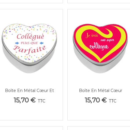
Boîte En Métal Cœur Et
Boîte En Métal Cœur
Aperçu Rapide
Aperçu Rapide
Étoiles Personnalisée - Cadeau
Graphisme Cœurs
15,70 €
15,70 €
TTC
TTC
Collègue Tendre
Personnalisable Texte -
Cadeau Collègue