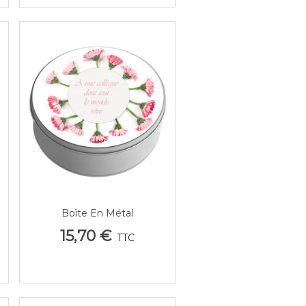
Boîte En Métal
Aperçu Rapide
Personnalisable Texte -
15,70 €
TTC
Cadeau 'Meilleure Collègue &
Amie'