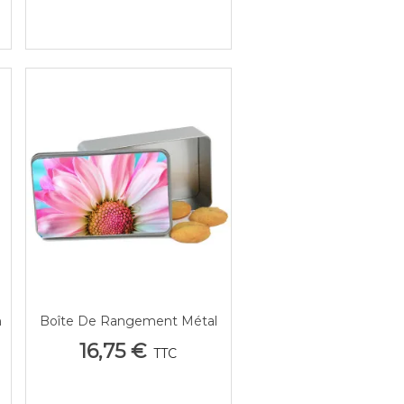
n
Boîte De Rangement Métal
Aperçu Rapide
Personnalisée Avec Photo |
16,75 €
TTC
Souvenirs Ou Biscuits