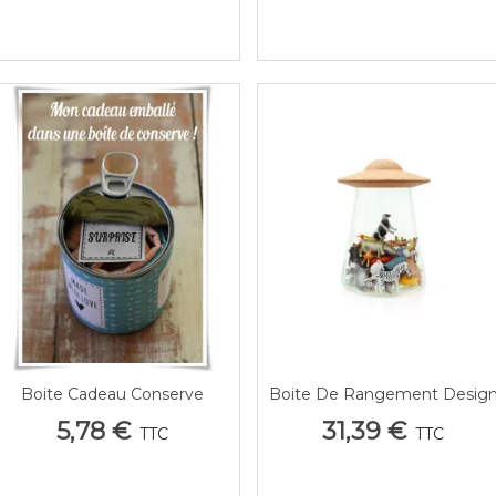
Bébé
Boite Cadeau Conserve
Boite De Rangement Desig
Aperçu Rapide
Aperçu Rapide
Personnalisee
OVNI
5,78 €
31,39 €
TTC
TTC