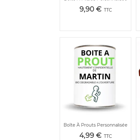
Photo - Boîte À Cachets En
9,90 €
TTC
Aluminium
Boîte À Prouts Personnalisée
Aperçu Rapide
Prénom - Cadeau Blague Idée
4,99 €
TTC
Farce Originale