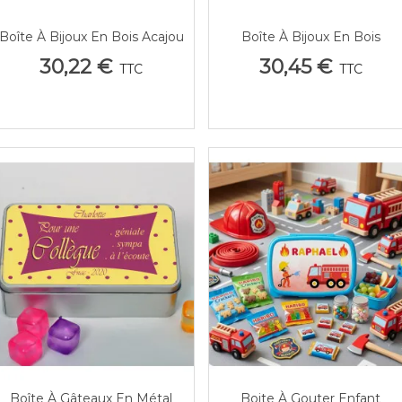
Boîte À Bijoux En Bois Acajou
Boîte À Bijoux En Bois
Aperçu Rapide
Aperçu Rapide
Verni Personnalisée Photo -
Personnalisée Photo - Idéale
30,22 €
30,45 €
TTC
TTC
Velours Intérieur
Fille & Souvenirs
Boîte À Gâteaux En Métal
Boite À Gouter Enfant
Aperçu Rapide
Aperçu Rapide