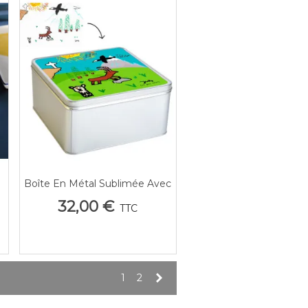
Boîte En Métal Sublimée Avec
Aperçu Rapide
Dessin D'Enfant Retravaillé -
32,00 €
TTC
o
Souvenirs & Biscuits
Suivant
1
2