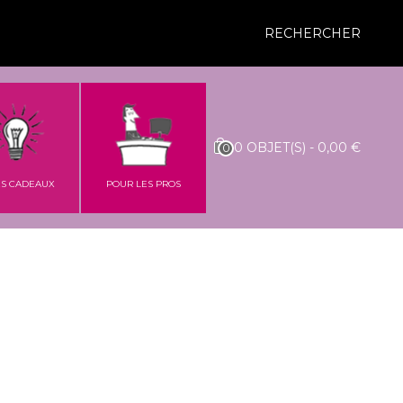
RECHERCHER
0
OBJET(S)
-
0,00 €
0
ES CADEAUX
POUR LES PROS