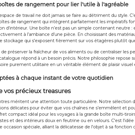
oîtes de rangement pour lier l'utile à l'agréable
space de travail ne doit jamais se faire au détriment du style. C
s de rangement qui intègrent parfaitement les impératifs fonct
n d’intérieur. Une boîte n’est pas un simple contenant neutre : e
activement à l’ambiance d’une pièce. En choisissant des matéria
e stockage qui s'exposent fièrement sur vos étagères plutôt que
s, de préserver la fraîcheur de vos aliments ou de centraliser les p
 catalogue répond à un besoin précis. Notre philosophie repose sur
re purement utilitaire en un véritable élément de plaisir visuel e
tées à chaque instant de votre quotidien
 de vos précieux treasures
ntres méritent une attention toute particulière. Notre sélection
tions délicates pour éviter que vos chaînes ne s’emmêlent et p
ffret compact idéal pour les voyages à la grande boîte multi-tiroir
stes et des intérieurs doux en feutrine ou en velours. C'est l'id
 occasion spéciale, alliant la délicatesse de l'objet à sa fonction 