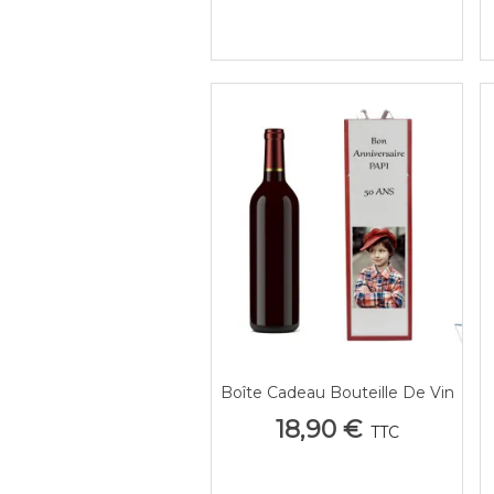
Boîte Cadeau Bouteille De Vin
Aperçu Rapide
En Bois Personnalisée Photo
18,90 €
TTC
& Texte - Événement