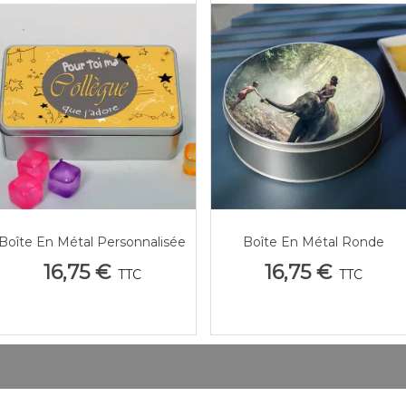
Boîte En Métal Personnalisée
Boîte En Métal Ronde
Aperçu Rapide
Aperçu Rapide
Prénom Collègue - Design
Personnalisée Photo -
16,75 €
16,75 €
TTC
TTC
Jaune & Gris - Rangement
Rangement Gâteaux & Déc