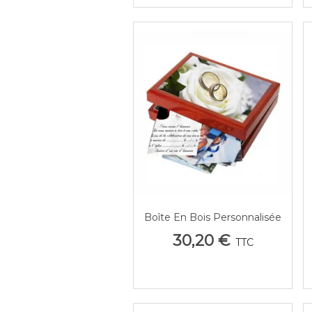
Boîte En Bois Personnalisée
Aperçu Rapide
Photo Et Souvenirs
30,20 €
TTC