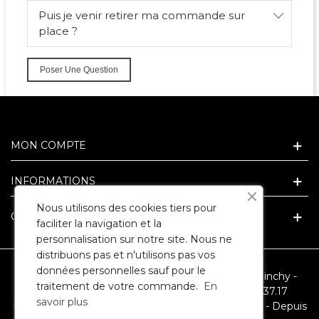
Puis je venir retirer ma commande sur
place ?
Poser Une Question
MON COMPTE
INFORMATIONS
Nous utilisons des cookies tiers pour
GUIDE ET CONSEIL CADEAU
faciliter la navigation et la
personnalisation sur notre site. Nous ne
distribuons pas et n'utilisons pas vos
données personnelles sauf pour le
SARL ARLEQUIN - 3 Route Nationale - 62149 Cuinchy -
traitement de votre commande.
En
RCS ARRAS 394067946 - Téléphone : 09.86.35.37.17
savoir plus
Reproduction interdite - Capital social : 7500 euros - Depuis