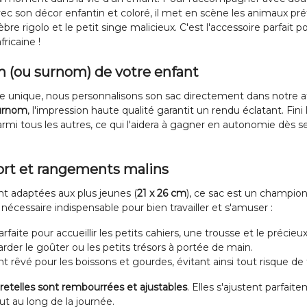
vec son décor enfantin et coloré, il met en scène les animaux préfé
èbre rigolo et le petit singe malicieux. C'est l'accessoire parfai
ricaine !
 (ou surnom) de votre enfant
te unique, nous personnalisons son sac directement dans notre ate
surnom
, l'impression haute qualité garantit un rendu éclatant. Fini
rmi tous les autres, ce qui l'aidera à gagner en autonomie dès se
fort et rangements malins
t adaptées aux plus jeunes (
21 x 26 cm
), ce sac est un champion
nécessaire indispensable pour bien travailler et s'amuser :
rfaite pour accueillir les petits cahiers, une trousse et le précie
rder le goûter ou les petits trésors à portée de main.
êvé pour les boissons et gourdes, évitant ainsi tout risque de fu
retelles sont rembourrées et ajustables
. Elles s'ajustent parfait
t au long de la journée.