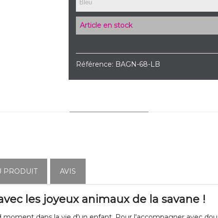
Article en stock
Référence:
BAGN-68-LB
YOU MAY ALSO LIKE
U PRODUIT
AVIS
 avec les joyeux animaux de la savane !
nd moment dans la vie d'un enfant. Pour l'accompagner avec douc