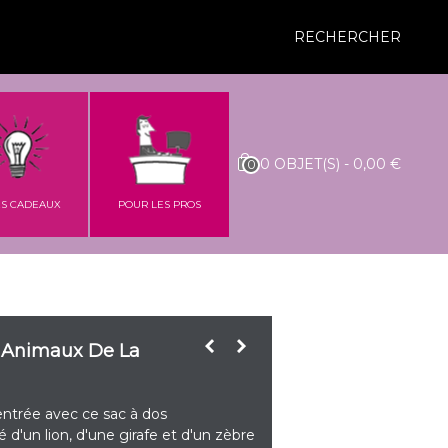
RECHERCHER
0
OBJET(S)
-
0,00 €
0
ES CADEAUX
POUR LES PROS
- Animaux De La
entrée avec ce sac à dos
 d'un lion, d'une girafe et d'un zèbre