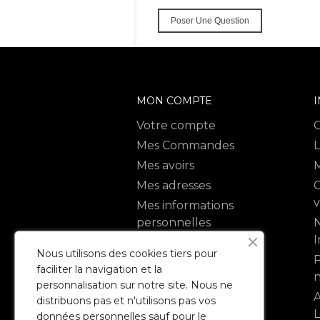
Poser Une Question
MON COMPTE
Votre compte
Mes Commandes
L
Mes avoirs
M
Mes adresses
C
Mes informations
personnelles
N
I
Mes bon de réduction
Nous utilisons des cookies tiers pour
P
faciliter la navigation et la
n
personnalisation sur notre site. Nous ne
A
distribuons pas et n'utilisons pas vos
données personnelles sauf pour le