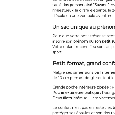
sac à dos personnalisé "Savane"
. A
majestueux, la girafe élégante, le z
d'école en une véritable aventure af
Un sac unique au prénom
Pour que votre petit trésor se sen
inscrire son
prénom ou son petit 
Votre enfant reconnaîtra son sac pa
sport.
Petit format, grand con
Malgré ses dimensions parfaitemen
de 10 cm permet de glisser tout le 
Grande poche intérieure zippée :
Pa
Poche extérieure pratique :
Pour ga
Deux filets latéraux :
L'emplacement r
Le confort n'est pas en reste : les
b
protéger ses épaules et son dos tou