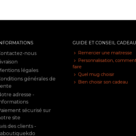
INFORMATIONS
GUIDE ET CONSEIL CADEAU
Remercier une maitresse
Contactez-nous
Personnalisation, commen
ivraison
faire
entions légales
Quel mug choisir
onditions générales de
Bien choisir son cadeau
vente
otre adresse -
nformations
aiement sécurisé sur
otre site
vis des clients -
Laboutiquekdo