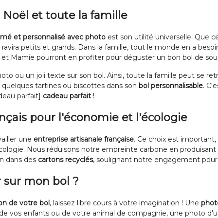
Noël et toute la famille
imé et personnalisé avec photo
est son utilité universelle. Que c
ravira petits et grands. Dans la famille, tout le monde en a besoin
i et Mamie pourront en profiter pour déguster un bon bol de sou
o ou un joli texte sur son bol. Ainsi, toute la famille peut se re
 quelques tartines ou biscottes dans son
bol personnalisable
. C'
adeau parfait]
cadeau parfait
!
ançais pour l'économie et l'écologie
availler une
entreprise artisanale française
. Ce choix est important
'écologie. Nous réduisons notre empreinte carbone en produisant
in dans des
cartons recyclés
, soulignant notre engagement pou
 sur mon bol ?
on de votre bol
, laissez libre cours à votre imagination ! Une
phot
 de vos enfants ou de votre animal de compagnie, une photo d'un