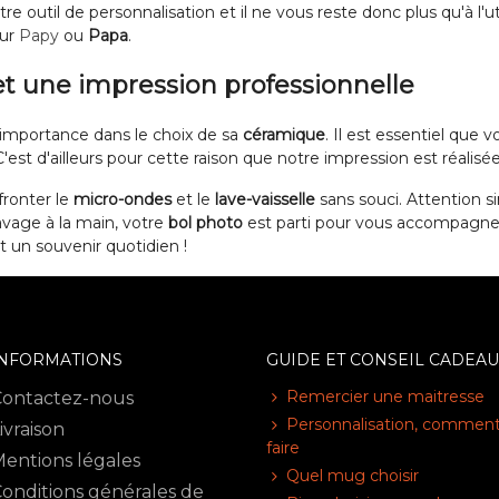
tre outil de personnalisation et il ne vous reste donc plus qu'à l
our
Papy
ou
Papa
.
t une impression professionnelle
mportance dans le choix de sa
céramique
. Il est essentiel que 
est d'ailleurs pour cette raison que notre impression est réalisée
fronter le
micro-ondes
et le
lave-vaisselle
sans souci. Attention s
lavage à la main, votre
bol photo
est parti pour vous accompagne
 un souvenir quotidien !
INFORMATIONS
GUIDE ET CONSEIL CADEAU
Remercier une maitresse
Contactez-nous
Personnalisation, commen
ivraison
faire
entions légales
Quel mug choisir
onditions générales de