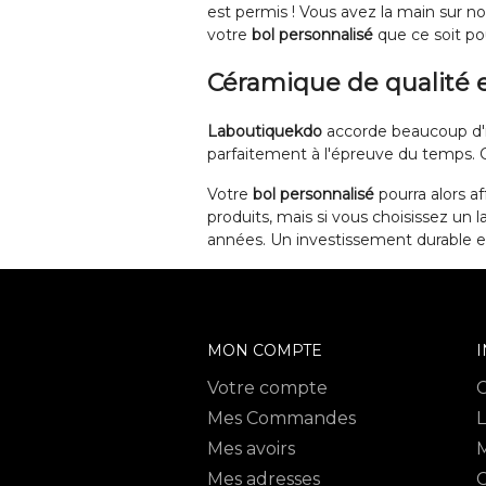
est permis ! Vous avez la main sur no
votre
bol personnalisé
que ce soit p
Céramique de qualité e
Laboutiquekdo
accorde beaucoup d'i
parfaitement à l'épreuve du temps. C'
Votre
bol personnalisé
pourra alors af
produits, mais si vous choisissez un 
années. Un investissement durable et
MON COMPTE
Votre compte
Mes Commandes
L
Mes avoirs
M
Mes adresses
C