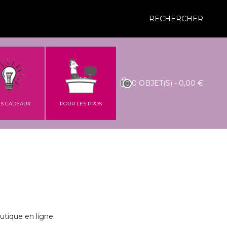
RECHERCHER
0
OBJET(S)
-
0,00 €
0
ES CADEAUX
POUR LES PROS
utique en ligne.