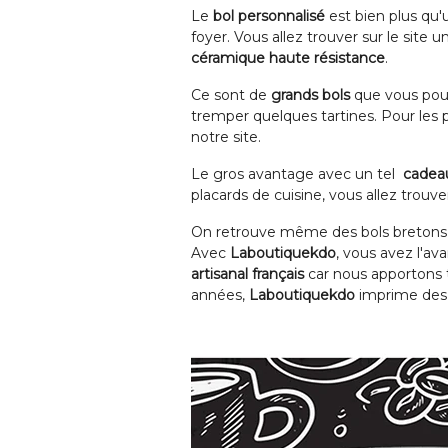
Le
bol personnalisé
est bien plus qu'u
foyer. Vous allez trouver sur le site
céramique haute résistance
.
Ce sont de
grands bols
que vous pouve
tremper quelques tartines. Pour les
notre site.
Le gros avantage avec un tel
cadeau
placards de cuisine, vous allez trou
On retrouve même des bols bretons, 
Avec
Laboutiquekdo
, vous avez l'av
artisanal français
car nous apportons t
années,
Laboutiquekdo
imprime de