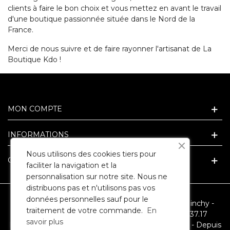
clients à faire le bon choix et vous mettez en avant le travail
d'une boutique passionnée située dans le Nord de la
France.
Merci de nous suivre et de faire rayonner l'artisanat de La
Boutique Kdo !
MON COMPTE
INFORMATIONS
Nous utilisons des cookies tiers pour
GUIDE ET CONSEIL CADEAU
faciliter la navigation et la
personnalisation sur notre site. Nous ne
distribuons pas et n'utilisons pas vos
données personnelles sauf pour le
SARL ARLEQUIN - 3 Route Nationale - 62149 Cuinchy -
traitement de votre commande.
En
RCS ARRAS 394067946 - Téléphone : 09.86.35.37.17
savoir plus
Reproduction interdite - Capital social : 7500 euros - Depuis