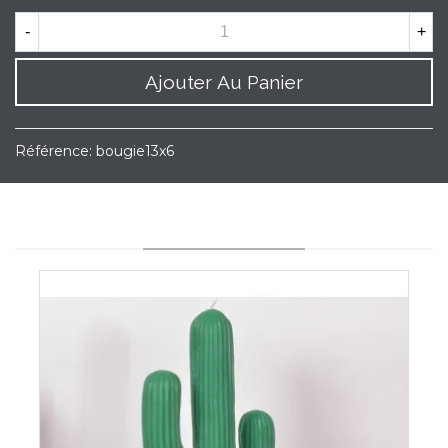
-
+
Ajouter Au Panier
Référence:
bougie13x6
YOU MAY ALSO LIKE