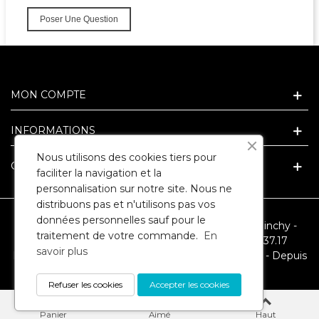
Poser Une Question
MON COMPTE
INFORMATIONS
Nous utilisons des cookies tiers pour
GUIDE ET CONSEIL CADEAU
faciliter la navigation et la
personnalisation sur notre site. Nous ne
distribuons pas et n'utilisons pas vos
données personnelles sauf pour le
SARL ARLEQUIN - 3 Route Nationale - 62149 Cuinchy -
traitement de votre commande.
En
RCS ARRAS 394067946 - Téléphone : 09.86.35.37.17
savoir plus
Reproduction interdite - Capital social : 7500 euros - Depuis
1993 © 2026 CLIENT tous droits réservés
Refuser les cookies
Accepter les cookies
0
0
Panier
Aimé
Haut