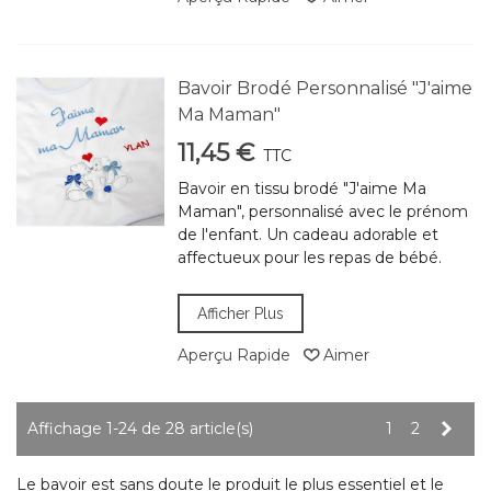
Bavoir Brodé Personnalisé "J'aime
Ma Maman"
11,45 €
TTC
Bavoir en tissu brodé "J'aime Ma
Maman", personnalisé avec le prénom
de l'enfant. Un cadeau adorable et
affectueux pour les repas de bébé.
Afficher Plus
Aperçu Rapide
Aimer
Suiv
Affichage 1-24 de 28 article(s)
1
2
Le bavoir est sans doute le produit le plus essentiel et le