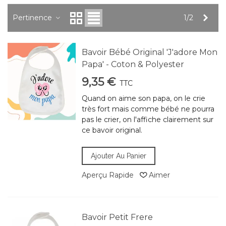
Suiv
Pertinence
1/2
Bavoir Bébé Original 'J'adore Mon
Papa' - Coton & Polyester
9,35 €
TTC
Quand on aime son papa, on le crie
très fort mais comme bébé ne pourra
pas le crier, on l'affiche clairement sur
ce bavoir original.
Ajouter Au Panier
Aperçu Rapide
Aimer
Bavoir Petit Frere