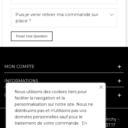
Puis je venir retirer ma commande sur
place ?
Poser Une Question
MON COMPTE
INFORMATIONS
Nous utilisons des cookies tiers pour
GUIDE ET CONSEIL CADEAU
faciliter la navigation et la
personnalisation sur notre site. Nous ne
distribuons pas et n'utilisons pas vos
données personnelles sauf pour le
SARL ARLEQUIN - 3 Route Nationale - 62149 Cuinchy -
traitement de votre commande.
En
RCS ARRAS 394067946 - Téléphone : 09.86.35.37.17