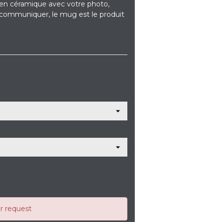
 en céramique avec votre photo,
ur communiquer, le mug est le produit
ur request