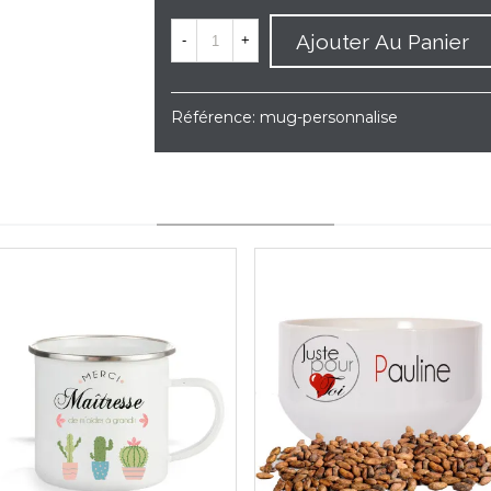
Ajouter Au Panier
-
+
Référence:
mug-personnalise
YOU MAY ALSO LIKE