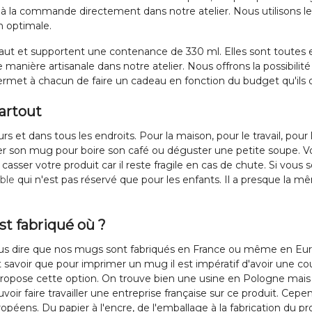
é à la commande directement dans notre atelier. Nous utilisons l
on optimale.
t et supportent une contenance de 330 ml. Elles sont toutes e
e manière artisanale dans notre atelier. Nous offrons la possibilité
rmet à chacun de faire un cadeau en fonction du budget qu'ils d
artout
s et dans tous les endroits. Pour la maison, pour le travail, pour
er son mug pour boire son café ou déguster une petite soupe. V
casser votre produit car il reste fragile en cas de chute. Si vous
ble
qui n'est pas réservé que pour les enfants. Il a presque la mê
st fabriqué où ?
us dire que nos mugs sont fabriqués en France ou même en Euro
t savoir que pour imprimer un mug il est impératif d'avoir une co
opose cette option. On trouve bien une usine en Pologne mais 
uvoir faire travailler une entreprise française sur ce produit. Ce
opéens. Du papier à l'encre, de l'emballage à la fabrication du pro