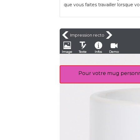
que vous faites travailler lorsque 
Impression recto
Image
Texte
Infos
Demo
Pour votre mug personna