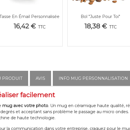
Tasse En Émail Personnalisée
Bol "Juste Pour Toi"
Afficher Plus
Afficher Plus
"Merci Maîtresse" Vintage
Personnalisé Prénom Ou
16,42 €
18,38 €
TTC
TTC
(300 Ml)
Message | Cadeau Unique E
Affectif
U PRODUIT
AVIS
INFO MUG PERSONNALISATION
aliser facilement
re
mug avec votre photo
. Un mug en céramique haute qualité, ré
0 degrés et acceptant sans problème le passage au micro ondes
chine de haute technologie.
ou pour la communication dans votre entreprise, craquez pour le m