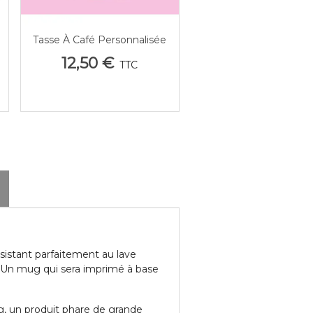
Tasse À Café Personnalisée
Afficher Plus
Photo/Texte 53x78 Mm
12,50 €
TTC
t
sistant parfaitement au lave
. Un mug qui sera imprimé à base
ug, un produit phare de grande