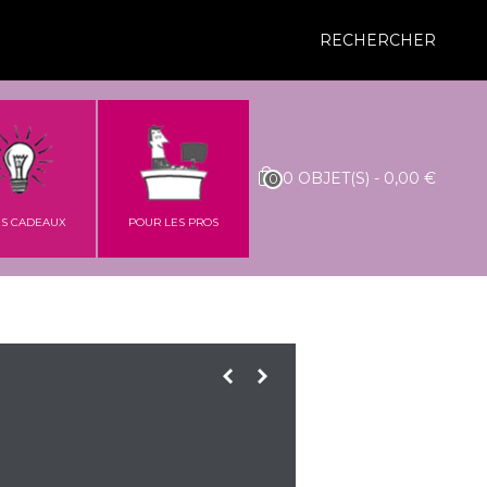
RECHERCHER
0
OBJET(S)
-
0,00 €
0
ES CADEAUX
POUR LES PROS