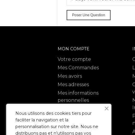
Poser Une Question
MON COMPTE
Votre compte
Mes Commandes
L
Mes avoirs
M
Mes adresses
C
Mes informations
personnelles
N
I
Mes bon de réduction
Nous utilisons des cookies tiers pour
P
faciliter la navigation et la
n
personnalisation sur notre site. Nous ne
A
distribuons pas et n'utilisons pas vos