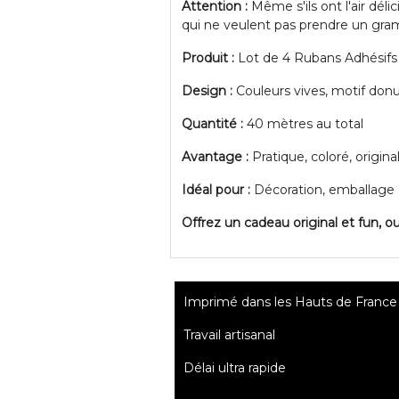
Attention :
Même s'ils ont l'air dél
qui ne veulent pas prendre un gr
Produit :
Lot de 4 Rubans Adhésif
Design :
Couleurs vives, motif donu
Quantité :
40 mètres au total
Avantage :
Pratique, coloré, original
Idéal pour :
Décoration, emballage ca
Offrez un cadeau original et fun, ou 
Imprimé dans les Hauts de France
Travail artisanal
Délai ultra rapide