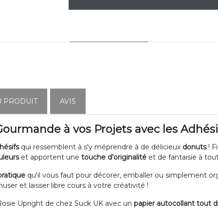
YOU MAY ALSO LIKE
U PRODUIT
AVIS
urmande à vos Projets avec les Adhési
hésifs
qui ressemblent à s'y méprendre à de délicieux
donuts
! F
uleurs
et apportent une
touche d'originalité
et de fantaisie à tou
ratique
qu'il vous faut pour décorer, emballer ou simplement or
ser et laisser libre cours à votre créativité !
 Rosie Upright de chez Suck UK avec un
papier autocollant tout 