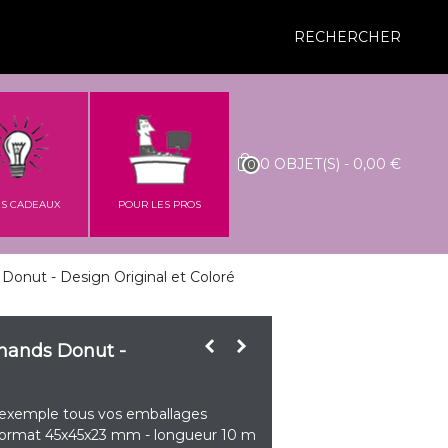
RECHERCHER
0
OBJET(S)
-
0,00 €
0
ES CADEAUX
POUR LES PROS
onut - Design Original et Coloré
mands Donut -
ar exemple tous vos emballages
 format 45x45x23 mm - longueur 10 m