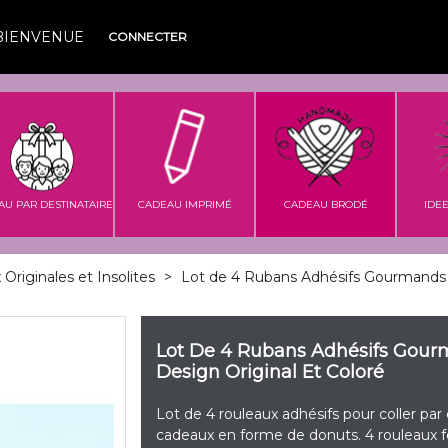
BIENVENUE
CONNECTER
AU PAR DESTINATAIRE
CADEAU IMPRIMÉ
CADEAU BRODÉ
IDE
Originales et Insolites
>
Lot de 4 Rubans Adhésifs Gourmands D
Lot De 4 Rubans Adhésifs Gour
Design Original Et Coloré
Lot de 4 rouleaux adhésifs pour coller p
cadeaux en forme de donuts. 4 rouleaux