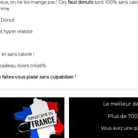
icieux, on ne les mange pas ! Ces
faux donuts
sont 100% sans calor
amme.
s Donut
t hyper réaliste
 et sans calorie !
deau, loisirs créatifs
faites-vous plaisir sans culpabiliser !
Le meilleur de
Plus de 700
Vous avez une qu