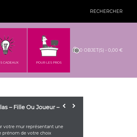
RECHERCHER
0
OBJET(S)
-
0,00 €
0
ES CADEAUX
POUR LES PROS
as – Fille Ou Joueur –
ur votre mur représentant une
le prénom de votre choix