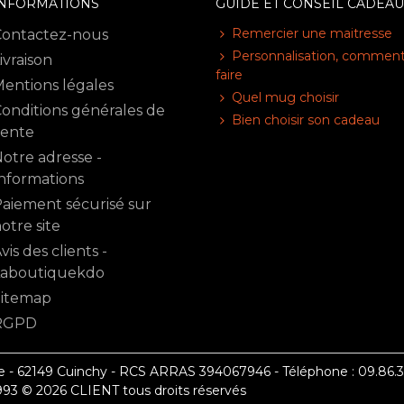
INFORMATIONS
GUIDE ET CONSEIL CADEAU
Remercier une maitresse
Contactez-nous
Personnalisation, commen
ivraison
faire
entions légales
Quel mug choisir
onditions générales de
Bien choisir son cadeau
vente
otre adresse -
nformations
aiement sécurisé sur
otre site
vis des clients -
Laboutiquekdo
Sitemap
RGPD
- 62149 Cuinchy - RCS ARRAS 394067946 - Téléphone : 09.86.35.
 1993 © 2026 CLIENT tous droits réservés