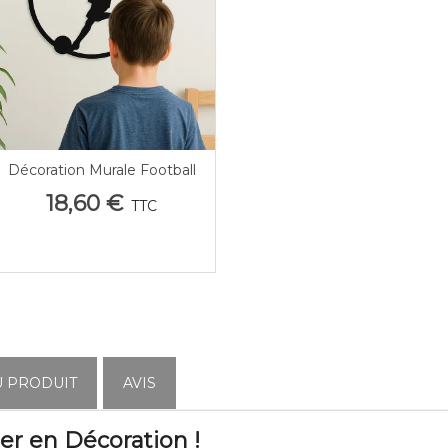
Décoration Murale Football
Afficher Plus
Garçon/Fille Personnalisée
18,60 €
TTC
Avec Prénom – Cadeau
Footballeur
U PRODUIT
AVIS
er en Décoration !