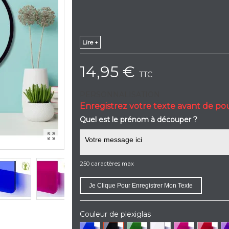
Lire +
14,95 €
TTC
PERSONNALISATION
Enregistrez votre texte avant de po
Quel est le prénom à découper ?
250 caractères max
Je Clique Pour Enregistrer Mon Texte
Couleur de plexiglas
Bleu
Noir
Vert
Blanc
Fuschia
Rouge
Vi