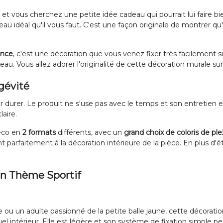
 et vous cherchez une petite idée cadeau qui pourrait lui faire bie
deau idéal qu'il vous faut. C'est une façon originale de montrer 
ance
, c'est une décoration que vous venez fixer très facilement
u. Vous allez adorer l'originalité de cette décoration murale su
gévité
durer. Le produit ne s'use pas avec le temps et son entretien est
aire.
déco en
2 formats
différents, avec un
grand choix de coloris de ple
ont parfaitement à la décoration intérieure de la pièce. En plus d'ê
un Thème Sportif
 ou un adulte passionné de la petite balle jaune, cette décorat
el intérieur. Elle est légère et son système de fixation simple pe