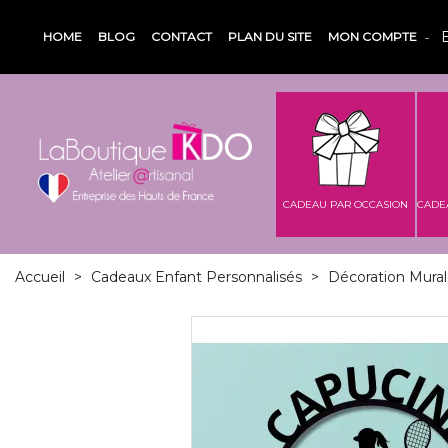
HOME
BLOG
CONTACT
PLAN DU SITE
MON COMPTE
CADEAU PAR OCCASION
CADE
Accueil
>
Cadeaux Enfant Personnalisés
>
Décoration Murale