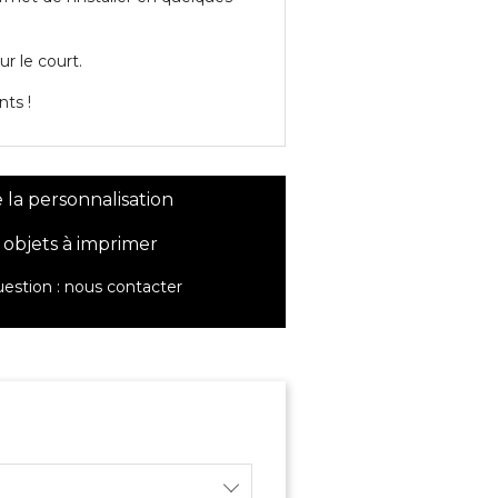
r le court.
nts !
 la personnalisation
 objets à imprimer
estion :
nous contacter