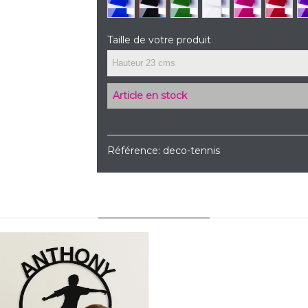
Taille de votre produit
Article en stock
Référence:
deco-tennis
YOU MAY ALSO LIKE