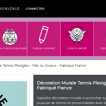
BIENVENUE
CONNECTER
AU PAR DESTINATAIRE
CADEAU IMPRIMÉ
CADEAU BRODÉ
IDE
 Tennis Plexiglas – Fille ou Joueur – Fabriqué France
Décoration Murale Tennis Plexigl
Fabriqué France
Superbe décoration murale à accrocher s
joueuse de tennis et personnalisée avec 