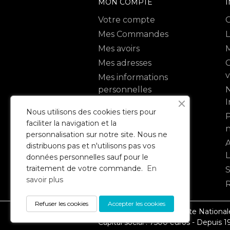
MON COMPTE
Votre compte
Mes Commandes
L
Mes avoirs
M
Mes adresses
C
Mes informations
personnelles
N
I
Mes bon de réduction
Nous utilisons des cookies tiers pour
P
faciliter la navigation et la
n
personnalisation sur notre site. Nous ne
A
distribuons pas et n'utilisons pas vos
données personnelles sauf pour le
traitement de votre commande.
En
savoir plus
Refuser les cookies
Accepter les cookies
SARL ARLEQUIN - 3 Route Nationale 
Capital social : 7500 euros - Depuis