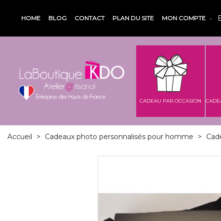
HOME
BLOG
CONTACT
PLAN DU SITE
MON COMPTE
CADEAU PAR OCCASION
CADE
Accueil
>
Cadeaux photo personnalisés pour homme
>
Cad