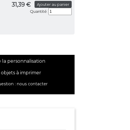
31,39 €
Ajouter au panier
Quantité:
 la personnalisation
 objets à imprimer
estion :
nous contacter