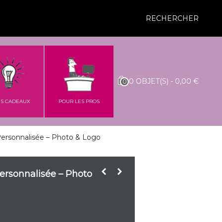
RECHERCHER
0
OBJET(S)
-
0,00 €
0
ES CADEAUX
POUR LES PROS
ersonnalisée – Photo & Logo
ersonnalisée – Photo