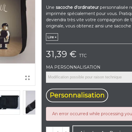
Une
sacoche d'ordinateur
personnalisée ré
imprimée spécialement pour vous. Pratique,
deviendra très vite votre compagnon de tr
originale, vous obtenez ainsi une sacoche
Lire +
31,39 €
TTC
MA PERSONNALISATION
Personnalisation
An error occurred while processing yo