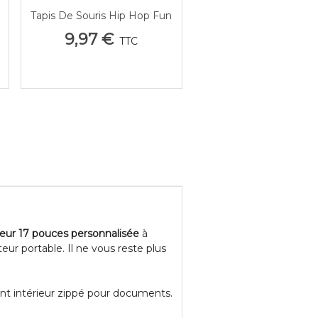
Tapis De Souris Hip Hop Fun
Afficher Plus
-
9,97 €
TTC
eur 17 pouces personnalisée
à
r portable. Il ne vous reste plus
ent intérieur zippé pour documents.