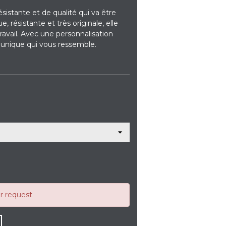
sistante et de qualité qui va être
 résistante et très originale, elle
avail. Avec une personnalisation
 unique qui vous ressemble.
ur request