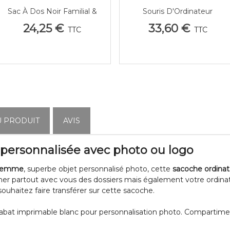
Sac À Dos Noir Familial &
Souris D'Ordinateur
Afficher Plus
Afficher Plus
Sportif – Personnalisation
Personnalisée Photo / Logo 
24,25 €
33,60 €
TTC
TTC
Intégrale
Filaire Ou Sans Fil
U PRODUIT
AVIS
 personnalisée avec photo ou logo
 femme
, superbe objet personnalisé photo, cette
sacoche ordinat
 partout avec vous des dossiers mais également votre ordinateu
ouhaitez faire transférer sur cette sacoche.
 rabat imprimable blanc pour personnalisation photo. Compartim