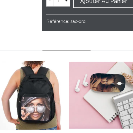
Ajouter Au Panier
-
+
Référence:
sac-ordi
YOU MAY ALSO LIKE