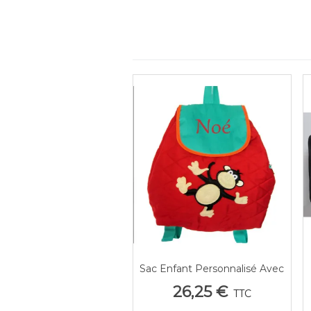
Sac Enfant Personnalisé Avec
Afficher Plus
Broderie Prénom Motif Singe
26,25 €
TTC
(42x32 Cms)