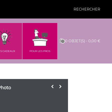
RECHERCHER
0
OBJET(S)
-
0,00 €
0
ES CADEAUX
POUR LES PROS
Photo