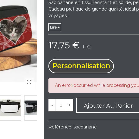
Sac banane en tissu résistant et solide, p
Cadeau pratique de grande qualité, idéal p
voyages.
Lire +
17,75 €
TTC
Personnalisation
An error occurred while processing yo
Ajouter Au Panier
-
+
Référence:
sacbanane