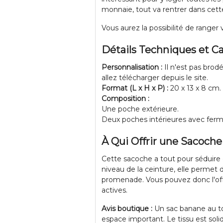
monnaie, tout va rentrer dans cet
Vous aurez la possibilité de ranger
Détails Techniques et Ca
Personnalisation :
Il n'est pas bro
allez télécharger depuis le site.
Format (L x H x P) :
20 x 13 x 8 cm.
Composition :
Une poche extérieure.
Deux poches intérieures avec fermet
À Qui Offrir une Sacoche
Cette sacoche a tout pour séduire e
niveau de la ceinture, elle permet 
promenade. Vous pouvez donc l'offri
actives.
Avis boutique :
Un sac banane au to
espace important. Le tissu est solid