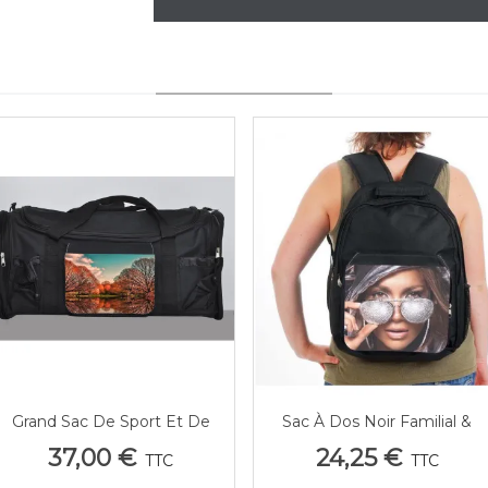
YOU MAY ALSO LIKE
Grand Sac De Sport Et De
Sac À Dos Noir Familial &
Afficher Plus
Afficher Plus
Voyage Homme Personnalisé
Sportif – Personnalisation
37,00 €
24,25 €
TTC
TTC
Intégrale