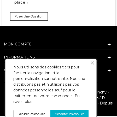
place ?
Poser Une Question
MON COMPTE
INFORMATIONS
Nous utilisons des cookies tiers pour
GUIDE ET CONSEIL CADEAU
faciliter la navigation et la
personnalisation sur notre site. Nous ne
distribuons pas et n'utilisons pas vos
données personnelles sauf pour le
SARL ARLEQUIN - 3 Route Nationale - 62149 Cuinchy -
traitement de votre commande.
En
RCS ARRAS 394067946 - Téléphone : 09.86.35.37.17
savoir plus
Reproduction interdite - Capital social : 7500 euros - Depuis
1993 © 2026 CLIENT tous droits réservés
Refuser les cookies
Accepter les cookies