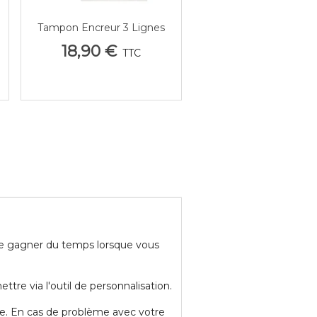
Tampon Encreur 3 Lignes
Afficher Plus
Trodat : Qualité
18,90 €
TTC
Professionnelle
 gagner du temps lorsque vous
tre via l'outil de personnalisation.
ure. En cas de problème avec votre