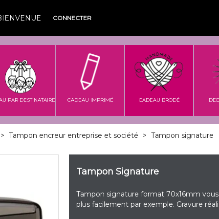
BIENVENUE
CONNECTER
AU PAR DESTINATAIRE
CADEAU IMPRIMÉ
CADEAU BRODÉ
IDE
>
Tampon encreur entreprise et société
>
Tampon signature
Tampon Signature
Tampon signature format 70x16mm vous 
plus facilement par exemple. Gravure réali