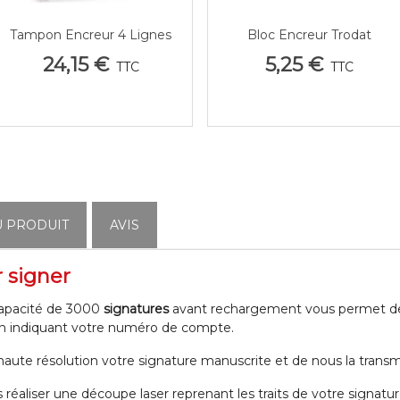
Tampon Encreur 4 Lignes
Bloc Encreur Trodat
Afficher Plus
Afficher Plus
24,15 €
5,25 €
TTC
TTC
U PRODUIT
AVIS
 signer
 capacité de 3000
signatures
avant rechargement vous permet de
n indiquant votre numéro de compte.
haute résolution votre signature manuscrite et de nous la transmet
s réaliser une découpe laser reprenant les traits de votre signat