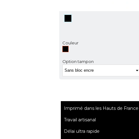
Couleur
Noir
Option tampon
Imprimé dans les Hauts de France
Travail artisanal
Délai ultra rapide