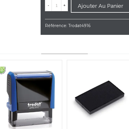
Ajouter Au Panier
-
+
Référence:
Trodat4916
YOU MAY ALSO LIKE