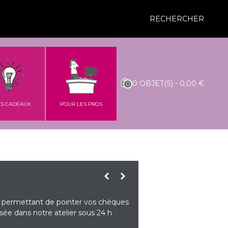
RECHERCHER
0
OBJET(S)
-
0,00 €
0
ES CADEAUX
POUR LES PROS
permettant de pointer vos chèques
sée dans notre atelier sous 24 h