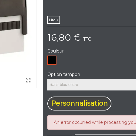
Lire +
16,80 €
TTC
Couleur
Noir
Option tampon
Personnalisation
An error occurred while processing yo