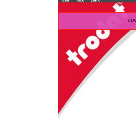
Texte
Infos
Demo
Tape