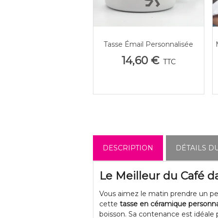
Tasse Émail Personnalisée
Afficher Plus
Photo - L'Authentique Mug
14,60 €
TTC
Vintage
DESCRIPTION
DÉTAILS D
Le
Meilleur du Café
da
Vous aimez le matin prendre un pe
cette
tasse en céramique personna
boisson. Sa contenance est idéale p