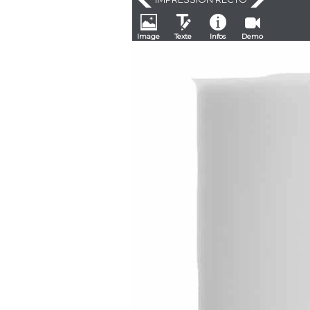
Image
Texte
Infos
Demo