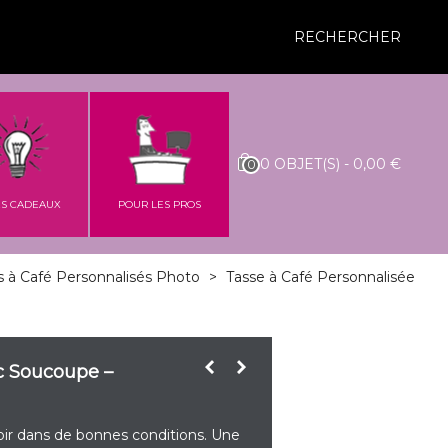
RECHERCHER
0
OBJET(S)
-
0,00 €
0
ES CADEAUX
POUR LES PROS
 à Café Personnalisés Photo
>
Tasse à Café Personnalisée
c Soucoupe –
oir dans de bonnes conditions. Une