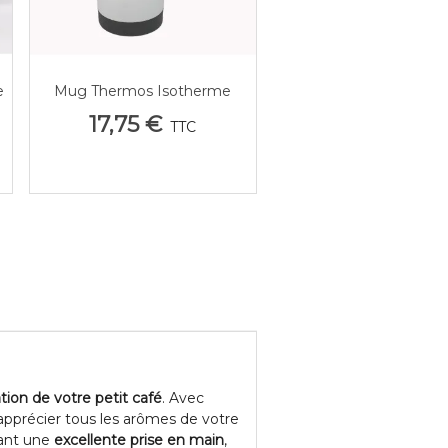
e
Mug Thermos Isotherme
Afficher Plus
Personnalisable – Nomade,
17,75 €
TTC
Photo Et Texte
ion de votre petit café
. Avec
 apprécier tous les arômes de votre
ant une
excellente prise en main
,