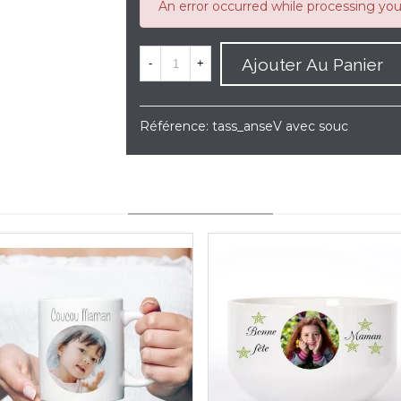
An error occurred while processing yo
Ajouter Au Panier
-
+
Référence:
tass_anseV avec souc
YOU MAY ALSO LIKE