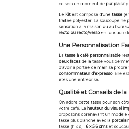
ce sera un moment de
pur plaisir
po
Le
Kit
est composé d'une
tasse
(e
traitée polyester. La soucoupe ne 
sensation à la maison ou au bureau 
recto ou recto/verso
en fonction de
Une Personnalisation Faci
La
tasse à café personnalisable
rest
deux faces
de la tasse vous permet
d'avoir à portée de main sa propre 
consommateur d'expresso
. Elle e
êtes une entreprise.
Qualité et Conseils de l
On adore cette tasse pour son cô
votre café. La
hauteur du visuel im
proposons dorénavant un modèle
tasse plus blanche avec la
porcelai
tasse (h x ø) :
6 x 5,6 cms
et soucou