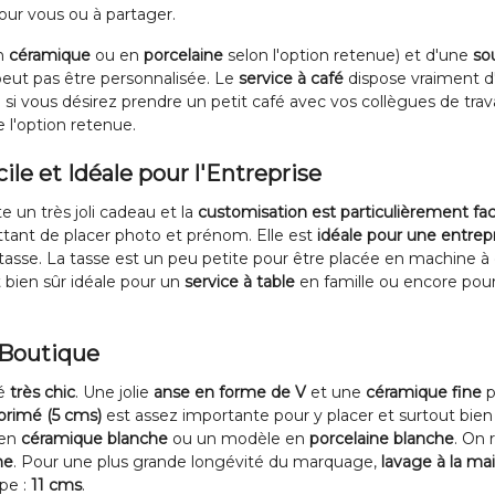
ur vous ou à partager.
n
céramique
ou en
porcelaine
selon l'option retenue) et d'une
so
peut pas être personnalisée. Le
service à café
dispose vraiment 
si vous désirez prendre un petit café avec vos collègues de trava
 l'option retenue.
le et Idéale pour l'Entreprise
e un très joli cadeau et la
customisation est particulièrement faci
tant de placer photo et prénom. Elle est
idéale pour une entrep
tasse. La tasse est un peu petite pour être placée en machine à c
st bien sûr idéale pour un
service à table
en famille ou encore pour 
a Boutique
té
très chic
. Une jolie
anse en forme de V
et une
céramique fine
p
primé (5 cms)
est assez importante pour y placer et surtout bien 
 en
céramique blanche
ou un modèle en
porcelaine blanche
. On 
ne
. Pour une plus grande longévité du marquage,
lavage à la mai
pe :
11 cms
.