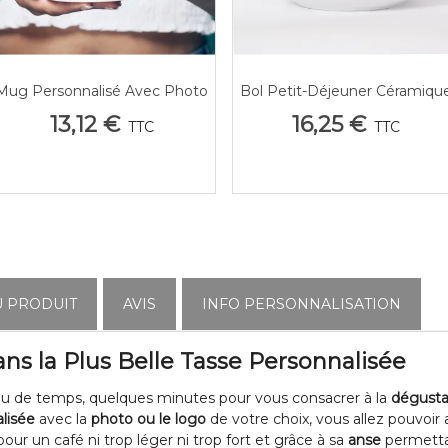
Mug Personnalisé Avec Photo
Bol Petit-Déjeuner Céramiqu
Afficher Plus
Afficher Plus
Personnalisé Photo | Cadeau
13,12 €
16,25 €
TTC
TTC
Souvenir Unique
U PRODUIT
AVIS
INFO PERSONNALISATION
ns la Plus Belle
Tasse Personnalisée
u de temps, quelques minutes pour vous consacrer à la
dégustat
lisée
avec la
photo ou le logo
de votre choix, vous allez pouvoir
our un café ni trop léger ni trop fort et grâce à sa
anse
permett