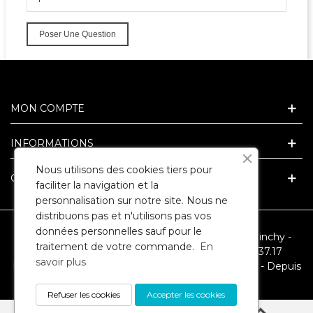
Poser Une Question
MON COMPTE
INFORMATIONS
Nous utilisons des cookies tiers pour
GUIDE ET CONSEIL CADEAU
faciliter la navigation et la
personnalisation sur notre site. Nous ne
distribuons pas et n'utilisons pas vos
données personnelles sauf pour le
SARL ARLEQUIN - 3 Route Nationale - 62149 Cuinchy -
traitement de votre commande.
En
RCS ARRAS 394067946 - Téléphone : 09.86.35.37.17
savoir plus
Reproduction interdite - Capital social : 7500 euros - Depuis
1993 © 2026 CLIENT tous droits réservés
Refuser les cookies
Accepter les cookies
0
0